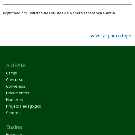
Registrado em:
Núcleo de Estudos de Gênero Esperança Garcia
Voltar para o topo
A UFABC
Campi
Concursos
Convênios
Documentos
Números
Projeto Pedagógico
Setores
Ensino
Ingresso