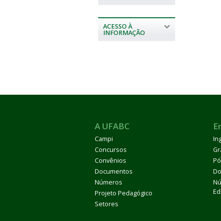
ACESSO À
INFORMAÇÃO
A UFABC
E
Campi
In
Concursos
Gr
Convênios
Pó
Documentos
Do
Números
Nú
Ed
Projeto Pedagógico
Setores