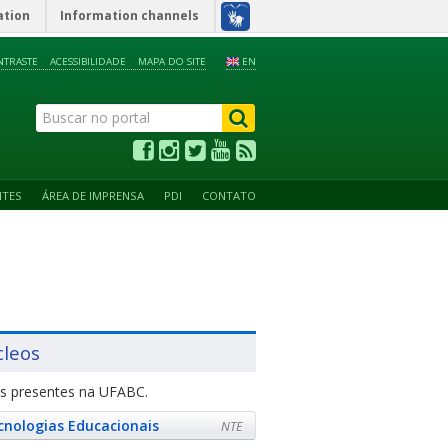
ation
Information channels
NTRASTE
ACESSIBILIDADE
MAPA DO SITE
EN
NTES
ÁREA DE IMPRENSA
PDI
CONTATO
cleos
s presentes na UFABC.
cnologias Educacionais
NTE