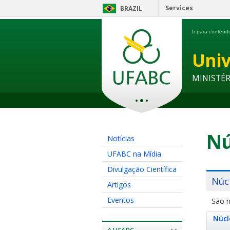
Services
BRAZIL
Ir para conteú
Univ
MINISTÉ
Nú
Notícias
UFABC na Mídia
Divulgação Científica
Núc
Artigos
Eventos
São n
Núcl