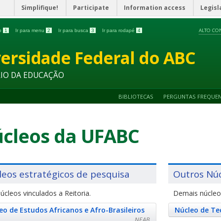
Simplifique!
Participate
Information access
Legisl
ALTO CO
do
1
Ir para menu
2
Ir para busca
3
Ir para rodapé
4
ersidade Federal do ABC
RIO DA EDUCAÇÃO
BIBLIOTECAS
PERGUNTAS FREQUE
cleos da UFABC
leos estratégicos de pesquisa
Outros Nú
úcleos vinculados a Reitoria.
Demais núcleo
eo de Estudos Africanos e Afro-Brasileiros
Núcleo de Te
NEAB