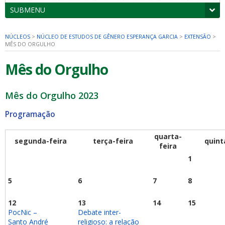
SUBMENU
NÚCLEOS
>
NÚCLEO DE ESTUDOS DE GÊNERO ESPERANÇA GARCIA
>
EXTENSÃO
>
MÊS DO ORGULHO
Mês do Orgulho
Mês do Orgulho 2023
Programação
quarta-
segunda-feira
terça-feira
quint
feira
1
5
6
7
8
12
13
14
15
PocNic –
Debate inter-
Santo André
religioso:
a relação