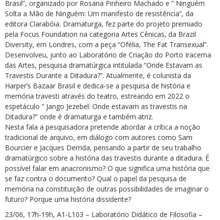
Brasil”, organizado por Rosana Pinheiro Machado e ” Ninguém
Solta a Mão de Ninguém: Um manifesto de resistência”, da
editora Clarabóia. Dramaturga, fez parte do projeto premiado
pela Focus Foundation na categoria Artes Cênicas, da Brazil
Diversity, em Londres, com a peça “Ofélia, The Fat Transexual”.
Desenvolveu, junto ao Laboratório de Criação do Porto Iracema
das Artes, pesquisa dramatúrgica intitulada “Onde Estavam as
Travestis Durante a Ditadura?”. Atualmente, é colunista da
Harper’s Bazaar Brasil e dedica-se a pesquisa de história e
memória travesti através do teatro, estreando em 2022 o
espetáculo “ Jango Jezebel: Onde estavam as travestis na
Ditadura?” onde é dramaturga e também atriz.
Nesta fala a pesquisadora pretende abordar a crítica a noção
tradicional de arquivo, em diálogo com autores como Sam
Bourcier e Jacques Derrida, pensando a partir de seu trabalho
dramatúrgico sobre a história das travestis durante a ditadura. É
possível falar em anacronismo? O que significa uma história que
se faz contra o documento? Qual o papel da pesquisa de
memória na constituição de outras possibilidades de imaginar o
futuro? Porque uma história dissidente?
23/06, 17h-19h, A1-L103 – Laboratório Didático de Filosofia –