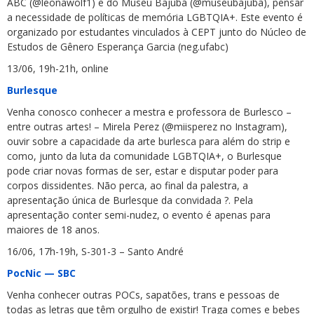
ABC (@leonawolf1) e do Museu Bajubá (@museubajuba), pensar
a necessidade de políticas de memória LGBTQIA+. Este evento é
organizado por estudantes vinculados à CEPT junto do Núcleo de
Estudos de Gênero Esperança Garcia (neg.ufabc)
13/06, 19h-21h, online
Burlesque
Venha conosco conhecer a mestra e professora de Burlesco –
entre outras artes! – Mirela Perez (@miisperez no Instagram),
ouvir sobre a capacidade da arte burlesca para além do strip e
como, junto da luta da comunidade LGBTQIA+, o Burlesque
pode criar novas formas de ser, estar e disputar poder para
corpos dissidentes. Não perca, ao final da palestra, a
apresentação única de Burlesque da convidada ?. Pela
apresentação conter semi-nudez, o evento é apenas para
maiores de 18 anos.
16/06, 17h-19h, S-301-3 – Santo André
PocNic — SBC
Venha conhecer outras POCs, sapatões, trans e pessoas de
todas as letras que têm orgulho de existir! Traga comes e bebes