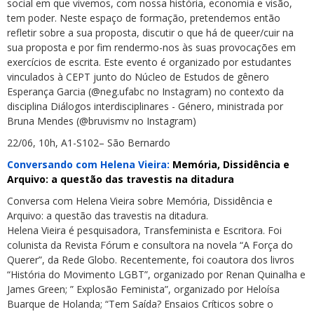
social em que vivemos, com nossa história, economia e visão,
tem poder. Neste espaço de formação, pretendemos então
refletir sobre a sua proposta, discutir o que há de queer/cuir na
sua proposta e por fim rendermo-nos às suas provocações em
exercícios de escrita. Este evento é organizado por estudantes
vinculados à CEPT junto do Núcleo de Estudos de gênero
Esperança Garcia (@neg.ufabc no Instagram) no contexto da
disciplina Diálogos interdisciplinares - Género, ministrada por
Bruna Mendes (@bruvismv no Instagram)
22/06, 10h, A1-S102– São Bernardo
Conversando com Helena Vieira:
Memória, Dissidência e
Arquivo: a questão das travestis na ditadura
Conversa com Helena Vieira sobre Memória, Dissidência e
Arquivo: a questão das travestis na ditadura.
Helena Vieira é pesquisadora, Transfeminista e Escritora. Foi
colunista da Revista Fórum e consultora na novela “A Força do
Querer”, da Rede Globo. Recentemente, foi coautora dos livros
“História do Movimento LGBT”, organizado por Renan Quinalha e
James Green; ” Explosão Feminista”, organizado por Heloísa
Buarque de Holanda; “Tem Saída? Ensaios Críticos sobre o