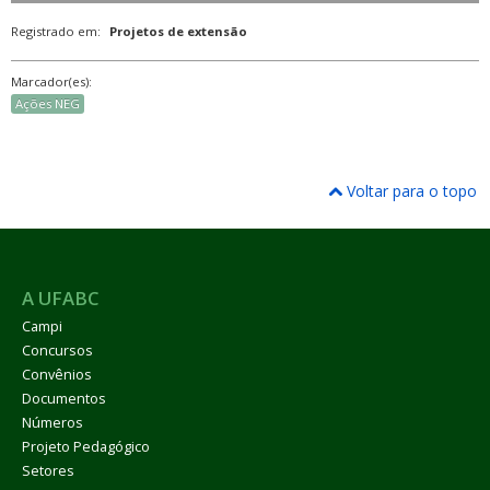
Registrado em:
Projetos de extensão
Marcador(es):
Ações NEG
Voltar para o topo
A UFABC
Campi
Concursos
Convênios
Documentos
Números
Projeto Pedagógico
Setores