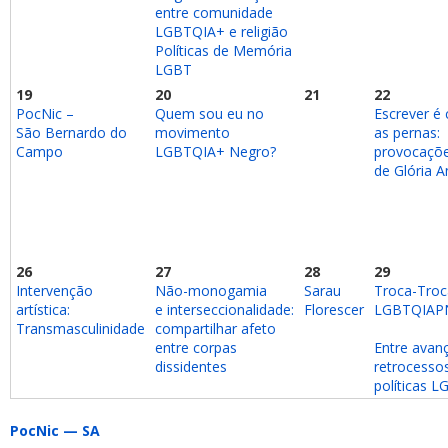
entre
comunidade
LGBTQIA+ e religião
Políticas de Memória
LGBT
19
20
21
22
PocNic –
Quem sou eu no
Escrever é
São Bernardo do
movimento
as pernas:
Campo
LGBTQIA+ Negro?
provocaçõe
de Glória A
26
27
28
29
Intervenção
Não-monogamia
Sarau
Troca-Troca
artística:
e
interseccionalidade:
Florescer
LGBTQIAP
Transmasculinidade
compartilhar afeto
entre
corpas
Entre avan
dissidentes
retrocesso
políticas 
PocNic — SA