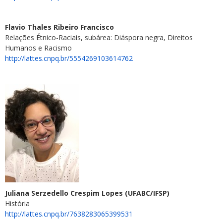
Flavio Thales Ribeiro Francisco
Relações Étnico-Raciais, subárea: Diáspora negra, Direitos
Humanos e Racismo
http://lattes.cnpq.br/5554269103614762
Juliana Serzedello Crespim Lopes (UFABC/IFSP)
História
http://lattes.cnpq.br/7638283065399531