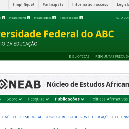
Simplifique!
Participate
Information access
Legisl
ALTO CO
do
1
Ir para menu
2
Ir para busca
3
Ir para rodapé
4
ersidade Federal do ABC
RIO DA EDUCAÇÃO
BIBLIOTECAS
PERGUNTAS FREQUE
Núcleo de Estudos Africano
o
Sobre
Pesquisa
Publicações
Políticas Afirmativas
S
>
NÚCLEO DE ESTUDOS AFRICANOS E AFRO-BRASILEIROS
>
PUBLICAÇÕES
>
COLUNA