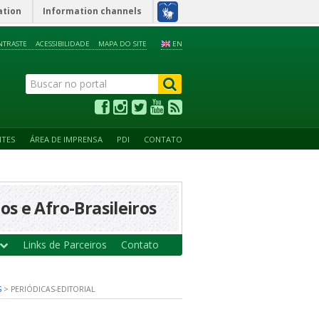
ation
Information channels
NTRASTE
ACESSIBILIDADE
MAPA DO SITE
EN
NTES
ÁREA DE IMPRENSA
PDI
CONTATO
s e Afro-Brasileiros
Links de Parceiros
Contato
S
>
PERIÓDICAS-EDITORIAL