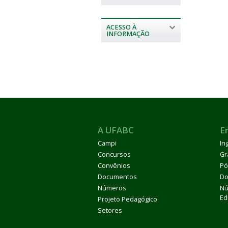
ACESSO À
INFORMAÇÃO
A UFABC
E
Campi
In
Concursos
Gr
Convênios
Pó
Documentos
Do
Números
Nú
Ed
Projeto Pedagógico
Setores