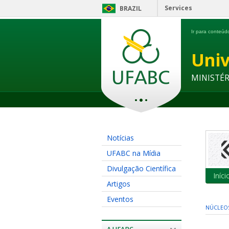
Services
BRAZIL
Ir para conteú
Univ
MINISTÉ
Notícias
UFABC na Mídia
Divulgação Científica
Iníci
Artigos
Eventos
NÚCLEO