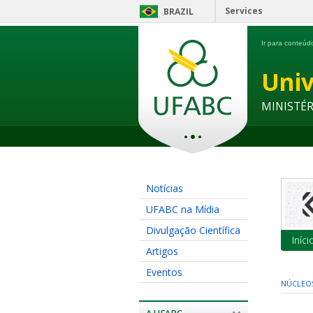
Services
BRAZIL
Ir para conteú
Univ
MINISTÉ
Notícias
UFABC na Mídia
Divulgação Científica
Iníci
Artigos
Eventos
NÚCLEO