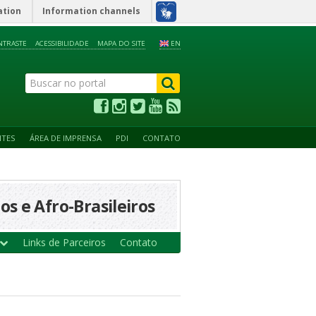
ation
Information channels
NTRASTE
ACESSIBILIDADE
MAPA DO SITE
EN
NTES
ÁREA DE IMPRENSA
PDI
CONTATO
s e Afro-Brasileiros
Links de Parceiros
Contato