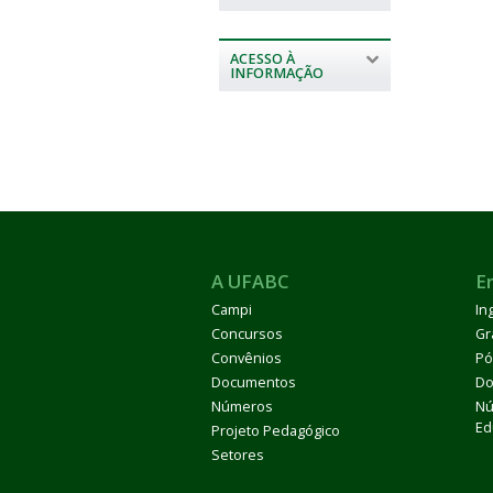
ACESSO À
INFORMAÇÃO
A UFABC
E
Campi
In
Concursos
Gr
Convênios
Pó
Documentos
Do
Números
Nú
Ed
Projeto Pedagógico
Setores