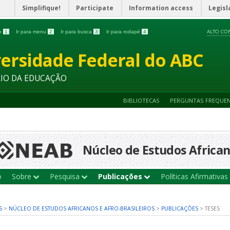
Simplifique!
Participate
Information access
Legisl
ALTO CO
do
1
Ir para menu
2
Ir para busca
3
Ir para rodapé
4
ersidade Federal do ABC
RIO DA EDUCAÇÃO
BIBLIOTECAS
PERGUNTAS FREQUE
Núcleo de Estudos Africano
o
Sobre
Pesquisa
Publicações
Políticas Afirmativas
S
>
NÚCLEO DE ESTUDOS AFRICANOS E AFRO-BRASILEIROS
>
PUBLICAÇÕES
>
TESES