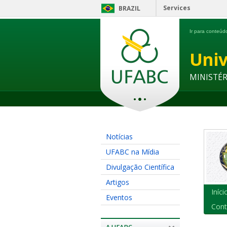
Services
BRAZIL
Ir para conteú
Univ
MINISTÉ
Notícias
UFABC na Mídia
Divulgação Científica
Artigos
Iníci
Eventos
Cont