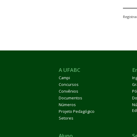
Registr
A UFABC
E
Campi
In
Concursos
Gr
Convênios
Pó
Documentos
Do
Números
Nú
Ed
Projeto Pedagógico
Setores
Aluno
S