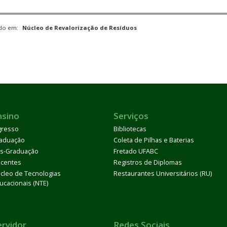
ado em:
Núcleo de Revalorização de Resíduos
nsino
Serviços
gresso
Bibliotecas
aduação
Coleta de Pilhas e Baterias
s-Graduação
Fretado UFABC
centes
Registros de Diplomas
cleo de Tecnologias
Restaurantes Universitários (RU)
ucacionais (NTE)
ervidor
Redes Sociais