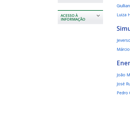
Giullia
Luiza 
ACESSO À
INFORMAÇÃO
Simu
Jevers
Márcio
Ener
João M
José R
Pedro 