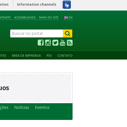
ation
Information channels
NTRASTE
ACESSIBILIDADE
MAPA DO SITE
EN
NTES
ÁREA DE IMPRENSA
PDI
CONTATO
uos
ações
Notícias
Eventos