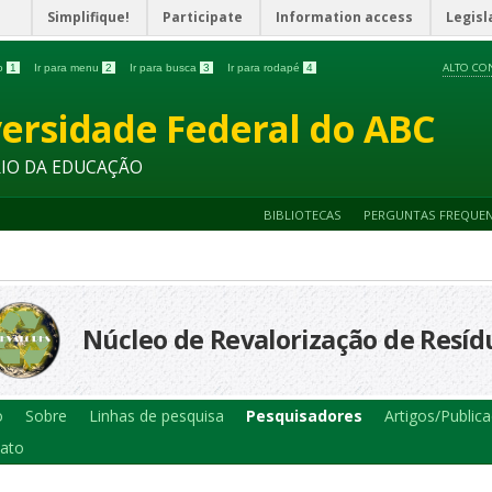
Simplifique!
Participate
Information access
Legisl
ALTO CO
do
1
Ir para menu
2
Ir para busca
3
Ir para rodapé
4
ersidade Federal do ABC
RIO DA EDUCAÇÃO
BIBLIOTECAS
PERGUNTAS FREQUE
Núcleo de Revalorização de Resíd
o
Sobre
Linhas de pesquisa
Pesquisadores
Artigos/Public
ato