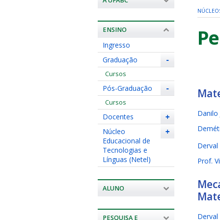
A UFABC
NÚCLEO
Pe
ENSINO
Ingresso
Graduação
-
Cursos
Pós-Graduação
-
Mate
Cursos
Danilo
Docentes
+
Demétr
Núcleo
+
Educacional de
Derval
Tecnologias e
Línguas (Netel)
Prof. V
Meca
ALUNO
Mate
Derval
PESQUISA E